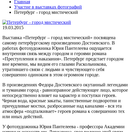
Главная
Участие в выставках фотографий
Петербург - город мистический
19.03.2015
Выставка «Петербург – город мистический» посвящена
самому петербургскому произведению Достоевского. В
работах фотохудожника Юрия Пантелеева ощущается
внутренняя связь между городом и героями романа
«Преступления и наказания». Петербург предстает городом
вне времени, мы видим его глазами Раскольникова,
утратившего связи с людьми и чувствующего себя
совершенно одиноким в этом огромном городе.
В произведениях Федора Достоевского окутанный легендами
и туманами город - равноправное действующее лицо, которое
непосредственно влияет на характер и поступки героев.
Черная вода, красные закаты, таинственные подворотни и
причудливые мостки, разбросанные над каналами - вся эта
атмосфера «подталкивает» героев романа к совершению тех
или иных действий.
У фотохудожника Юрия Пантелеева - профессора Академии
изящных искусств им. Державина, свое видение этой связи.