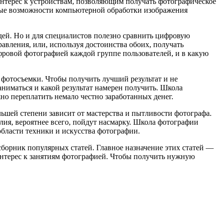
нтерес к устройствам, позволяющим получать фотографическое
нные возможности компьютерной обработки изображения
ей. Но и для специалистов полезно сравнить цифровую
вления, или, используя достоинства обоих, получать
фровой фотографией каждой группе пользователей, и в какую
отосъемки. Чтобы получить лучший результат и не
аниматься и какой результат намерен получить. Школа
но переплатить немало честно заработанных денег.
льшей степени зависит от мастерства и пытливости фотографа.
лия, вероятнее всего, пойдут насмарку. Школа фотографии
ласти техники и искусства фотографии.
орник популярных статей. Главное назначение этих статей —
 интерес к занятиям фотографией. Чтобы получить нужную