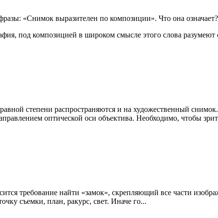
 фразы: «Снимок выразителен по композиции». Что она означает?
афия, под композицией в широком смысле этого слова разумеют с
авной степени распространяются и на художественный снимок.
аправлением оптической оси объектива. Необходимо, чтобы зрите
ится требование найти «замок», скрепляющий все части изображ
ку съемки, план, ракурс, свет. Иначе го...