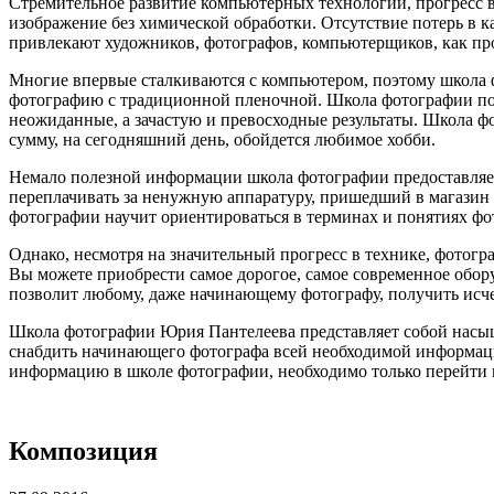
Стремительное развитие компьютерных технологий, прогресс 
изображение без химической обработки. Отсутствие потерь в
привлекают художников, фотографов, компьютерщиков, как про
Многие впервые сталкиваются с компьютером, поэтому школа 
фотографию с традиционной пленочной. Школа фотографии помо
неожиданные, а зачастую и превосходные результаты. Школа ф
сумму, на сегодняшний день, обойдется любимое хобби.
Немало полезной информации школа фотографии предоставляет
переплачивать за ненужную аппаратуру, пришедший в магазин п
фотографии научит ориентироваться в терминах и понятиях фот
Однако, несмотря на значительный прогресс в технике, фотогр
Вы можете приобрести самое дорогое, самое современное обору
позволит любому, даже начинающему фотографу, получить исч
Школа фотографии Юрия Пантелеева представляет собой насыщ
снабдить начинающего фотографа всей необходимой информацией
информацию в школе фотографии, необходимо только перейти 
Композиция