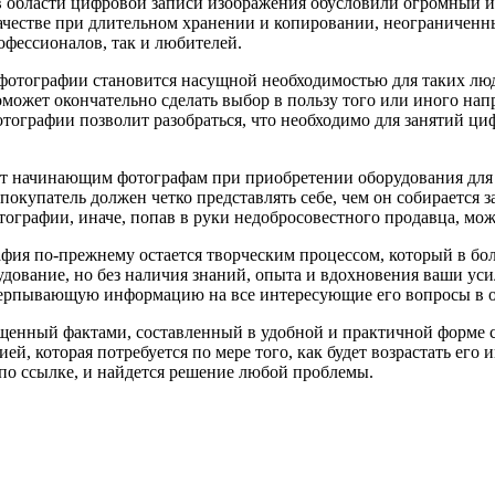
в области цифровой записи изображения обусловили огромный и
 качестве при длительном хранении и копировании, неограниче
фессионалов, так и любителей.
фотографии становится насущной необходимостью для таких люд
жет окончательно сделать выбор в пользу того или иного напра
отографии позволит разобраться, что необходимо для занятий ци
 начинающим фотографам при приобретении оборудования для ф
окупатель должен четко представлять себе, чем он собирается з
ографии, иначе, попав в руки недобросовестного продавца, мож
афия по-прежнему остается творческим процессом, который в бо
дование, но без наличия знаний, опыта и вдохновения ваши уси
ерпывающую информацию на все интересующие его вопросы в об
енный фактами, составленный в удобной и практичной форме сб
, которая потребуется по мере того, как будет возрастать его
по ссылке, и найдется решение любой проблемы.