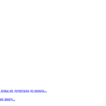
пока не дочитала до конца...
е миру...