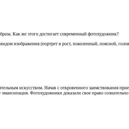
браза. Как же этого достигает современный фотохудожник?
дом изображения (портрет в рост, поколенный, поясной, головно
оятельным искусством. Начав с откровенного заимствования пр
 эмансипация. Фотохудожники доказали свое право сознательно в