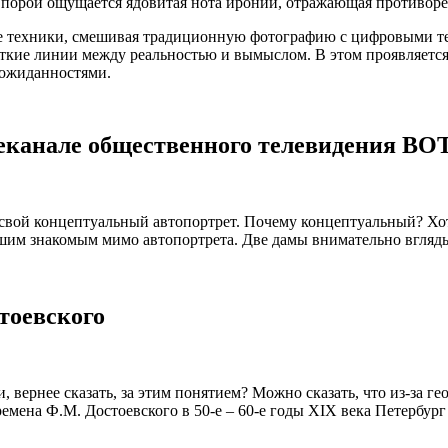
ах порой ощущается ядовитая нота иронии, отражающая противор
 техники, смешивая традиционную фотографию с цифровыми тех
ткие линии между реальностью и вымыслом. В этом проявляется н
неожиданностями.
леканале общественного телевидения ВО
свой концептуальный автопортрет. Почему концептуальный? Хот
шим знакомым мимо автопортрета. Две дамы внимательно вгляды
тоевского
и, вернее сказать, за этим понятием? Можно сказать, что из-за 
мена Ф.М. Достоевского в 50-е – 60-е годы XIX века Петербург с