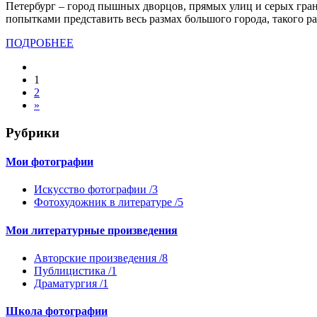
Петербург – город пышных дворцов, прямых улиц и серых гра
попытками представить весь размах большого города, такого раз
ПОДРОБНЕЕ
1
2
»
Рубрики
Мои фотографии
Искусство фотографии /3
Фотохудожник в литературе /5
Мои литературные произведения
Авторские произведения /8
Публицистика /1
Драматургия /1
Школа фотографии