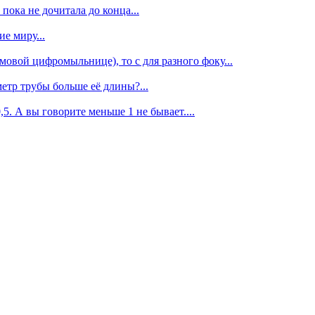
пока не дочитала до конца...
е миру...
овой цифромыльнице), то с для разного фоку...
етр трубы больше её длины?...
,5. А вы говорите меньше 1 не бывает....