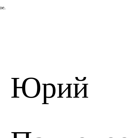
ое.
Юрий