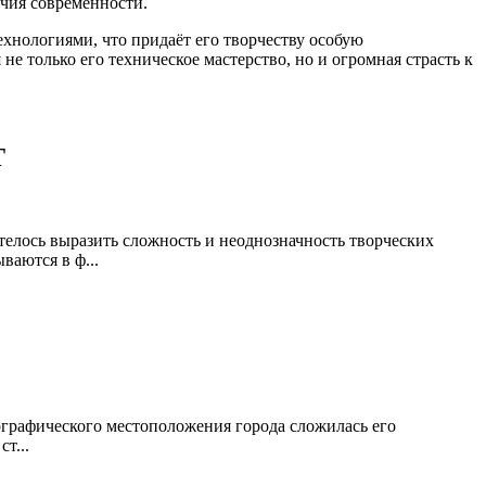
ечия современности.
нологиями, что придаёт его творчеству особую
е только его техническое мастерство, но и огромная страсть к
Т
елось выразить сложность и неоднозначность творческих
ваются в ф...
географического местоположения города сложилась его
т...